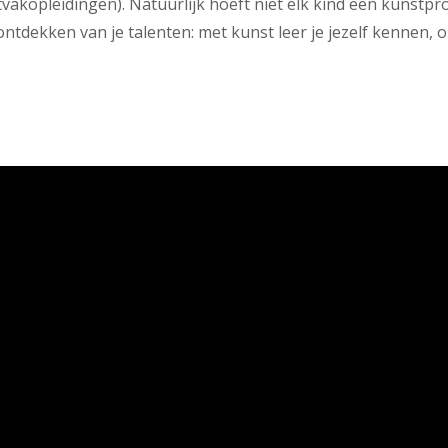
tvakopleidingen). Natuurlijk hoeft niet elk kind een kunstpr
tdekken van je talenten: met kunst leer je jezelf kennen, ontw