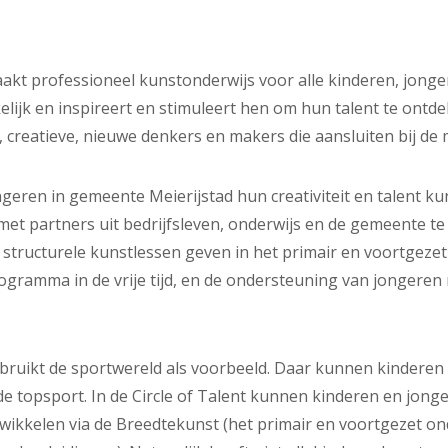
aakt professioneel kunstonderwijs voor alle kinderen, jon
lijk en inspireert en stimuleert hen om hun talent te ontd
 creatieve, nieuwe denkers en makers die aansluiten bij de
ongeren in gemeente Meierijstad hun creativiteit en talent k
t partners uit bedrijfsleven, onderwijs en de gemeente te 
structurele kunstlessen geven in het primair en voortgezet
ogramma in de vrije tijd, en de ondersteuning van jongeren
bruikt de sportwereld als voorbeeld. Daar kunnen kinderen z
de topsport. In de Circle of Talent kunnen kinderen en jong
wikkelen via de Breedtekunst (het primair en voortgezet on